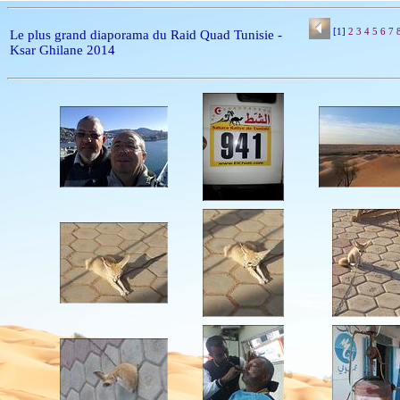
[1]
2
3
4
5
6
7
Le plus grand diaporama du Raid Quad Tunisie -
Ksar Ghilane 2014