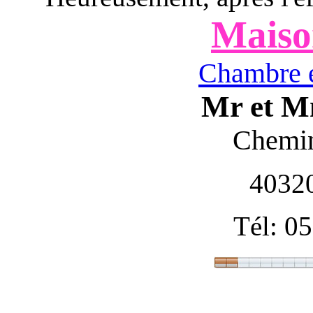
Maiso
Chambre e
Mr et 
Chemin
4032
Tél: 0