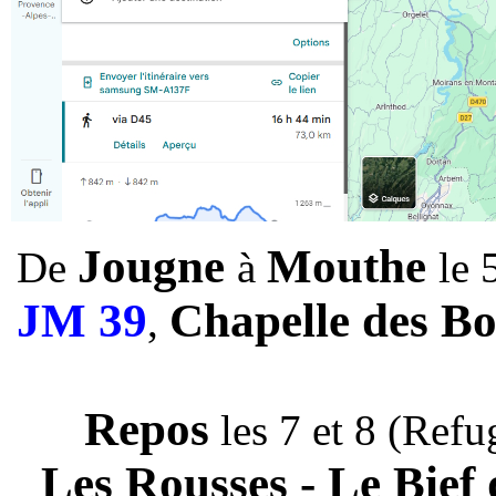
Jougne
Mouthe
De
à
le 
JM 39
Chapelle des Bo
,
Repos
les 7 et 8 (Ref
Les Rousses - Le Bief 