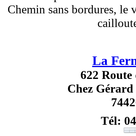
Chemin sans bordures, le v
caillou
La Fer
622 Route 
Chez Gérard 
744
Tél: 0