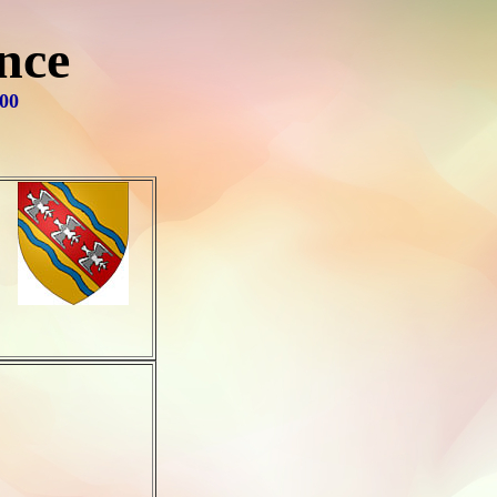
nce
00