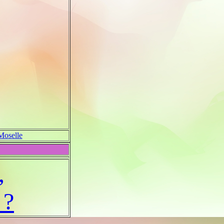
Moselle
,
 ?