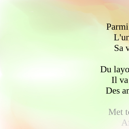
Parmi 
L'un
Sa 
Du layon
Il v
Des am
Met t
Af