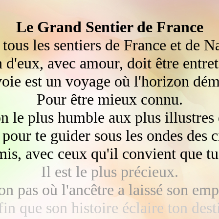
Le Grand Sentier de France
tous les sentiers de France et de N
 d'eux, avec amour, doit être entre
voie est un voyage où l'horizon dém
Pour être mieux connu.
 le plus humble aux plus illustres 
a pour te guider sous les ondes des c
is, avec ceux qu'il convient que tu 
Il est le plus précieux.
on pas où l'ancêtre a laissé son emp
in que son histoire éclaire ton dest