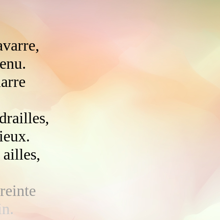
avarre,
tenu.
arre
drailles,
ieux.
ailles,
reinte
in.