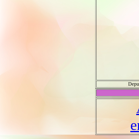
Depui
e