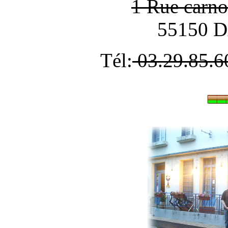
1 Rue carno
55150 
Tél:
03.29.85.6