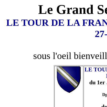
Le Grand Se
LE TOUR DE LA FRANCE
27
sous l'oeil bienve
LE TOU
du 1er 
Dp
de