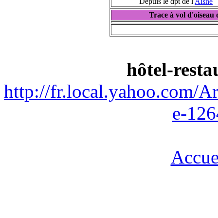
Depuis le dpt de l'
Aisne
Trace à vol d'oisea
hôtel-rest
http://fr.local.yahoo.co
e-126
Accue